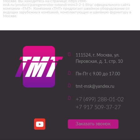
Москве. Вы находитесь на странице: https://tmt-
msk.ru/product/parogenerator-rotondi-mini3-2-1-litra/ официального сайта
компании «ТМТ». Компания «ТМТ» предлагает швейное оборудование от
ведущих зарубежных компаний, комплектующие и швейную фурнитуру в
Москве.
111524
, г.
Москва
,
ул.
Перовская, д. 1, стр. 10
Пн-Пт с 9.00 до 17.00
tmt-msk@yandex.ru
+7 (499) 288-01-02
+7 917 509-37-27
Заказать звонок