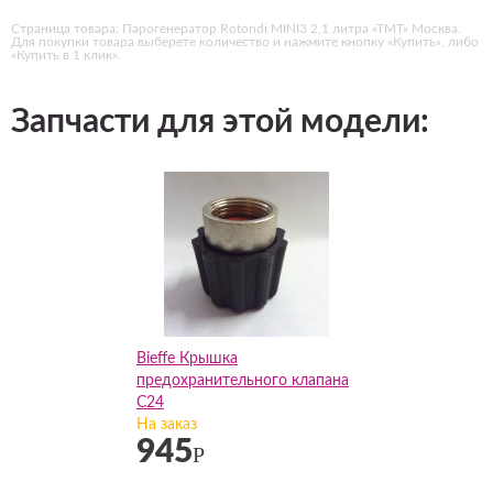
Страница товара: Парогенератор Rotondi MINI3 2,1 литра «ТМТ» Москва.
Для покупки товара выберете количество и нажмите кнопку «Купить», либо
«Купить в 1 клик».
Запчасти для этой модели:
Bieffe Крышка
предохранительного клапана
C24
На заказ
945
Р