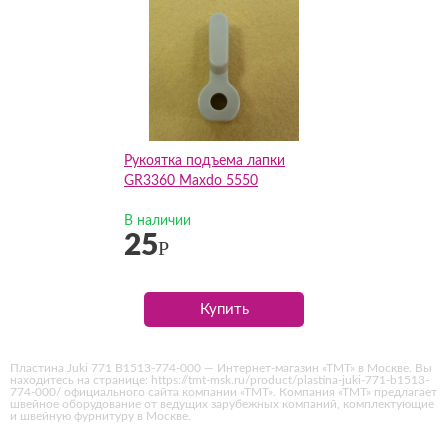
Рукоятка подъема лапки
GR3360 Maxdo 5550
В наличии
25
Р
Купить
Пластина Juki 771 B1513-774-000 — Интернет-магазин «ТМТ» в Москве. Вы
находитесь на странице: https://tmt-msk.ru/product/plastina-juki-771-b1513-
774-000/ официального сайта компании «ТМТ». Компания «ТМТ» предлагает
швейное оборудование от ведущих зарубежных компаний, комплектующие
и швейную фурнитуру в Москве.