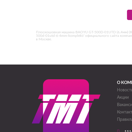
Плоскошовная машина BAOYU GT-500D-01UTD (6,4мм) (Компл
500d-01utd-6-4mm-komplekt/ официального сайта компа
в Москве.
О КОМ
Новост
Акции
Ваканс
Контак
Правила