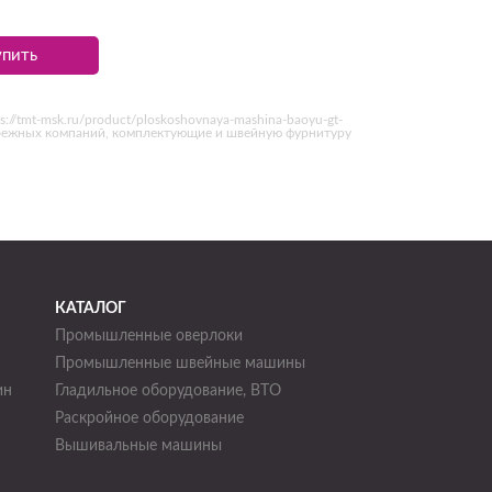
упить
/tmt-msk.ru/product/ploskoshovnaya-mashina-baoyu-gt-
убежных компаний, комплектующие и швейную фурнитуру
КАТАЛОГ
Промышленные оверлоки
Промышленные швейные машины
ин
Гладильное оборудование, ВТО
Раскройное оборудование
н
Вышивальные машины