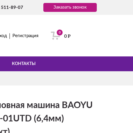
Заказать звонок
) 511-89-07
0
Р
ход
Регистрация
0
КОНТАКТЫ
овная машина BAOYU
-01UTD (6,4мм)
кт)