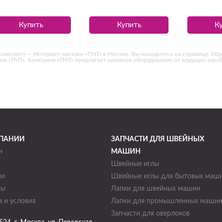
Купить
Купить
К
ект) — Интернет-магазин «ТМТ» в Москве. Вы находитесь на странице: https:/
нии «ТМТ». Компания «ТМТ» предлагает швейное оборудование от ведущих зар
ПАНИИ
ЗАПЧАСТИ ДЛЯ ШВЕЙНЫХ
и
МАШИН
Швейные иглы
ии
Швейные иглы для бытовых маш
ты
Лапки для швейных машин
 и условия
Лапки для промышленных маши
Запчасти для оверлоков