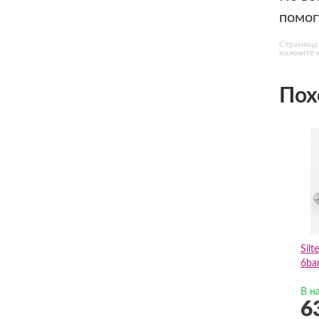
помог
Страница
нажмите к
Пох
Sil
6ba
В н
6