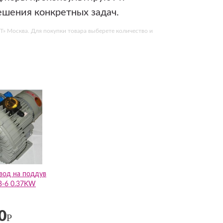
ешения конкретных задач.
» Москва. Для покупки товара выберете количество и
вод на поддув
B-6 0.37KW
0
Р