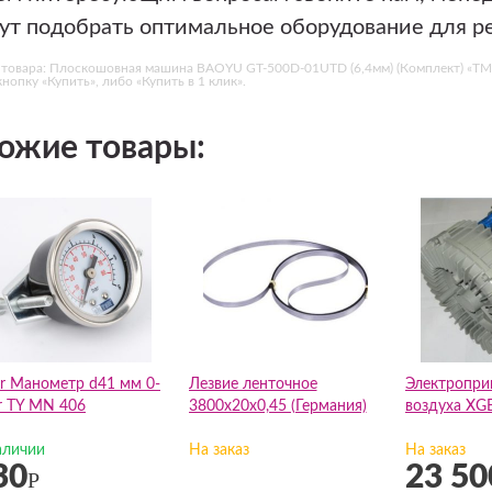
ут подобрать оптимальное оборудование для р
 товара: Плоскошовная машина BAOYU GT-500D-01UTD (6,4мм) (Комплект) «ТМТ
нопку «Купить», либо «Купить в 1 клик».
ожие товары:
ter Манометр d41 мм 0-
Лезвие ленточное
Электропри
r TY MN 406
3800х20х0,45 (Германия)
воздуха XG
аличии
На заказ
На заказ
30
23 50
Р