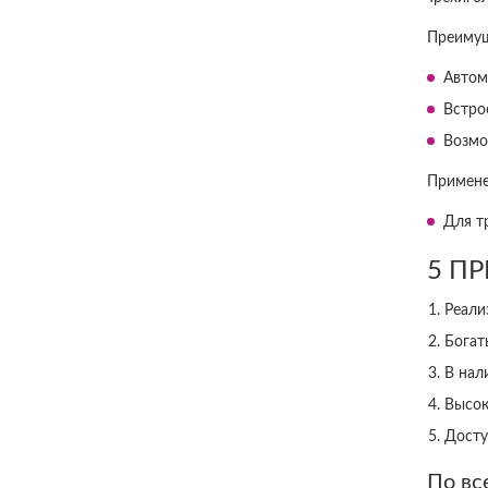
Преимущ
Автом
Встро
Возмо
Примене
Для т
5 П
Реали
Богат
В нал
Высок
Досту
По вс