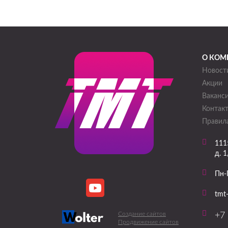
О КОМ
Новост
Акции
Ваканс
Контак
Правила
111
д. 1
Пн-
tmt
Создание сайтов
+7 
Продвижение сайтов