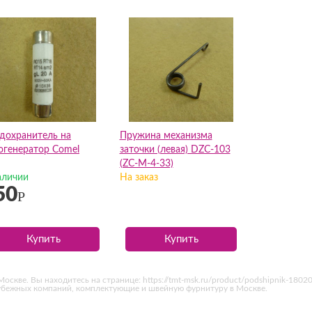
дохранитель на
Пружина механизма
огенератор Comel
заточки (левая) DZC-103
(ZC-M-4-33)
аличии
На заказ
50
Р
Купить
Купить
оскве. Вы находитесь на странице: https://tmt-msk.ru/product/podshipnik-180
рубежных компаний, комплектующие и швейную фурнитуру в Москве.