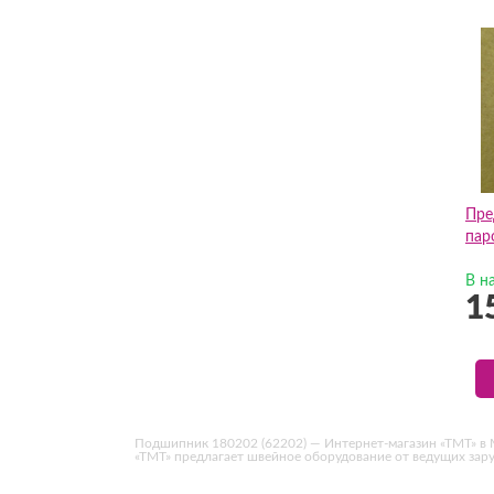
Пре
пар
В н
1
Подшипник 180202 (62202) — Интернет-магазин «ТМТ» в М
«ТМТ» предлагает швейное оборудование от ведущих за