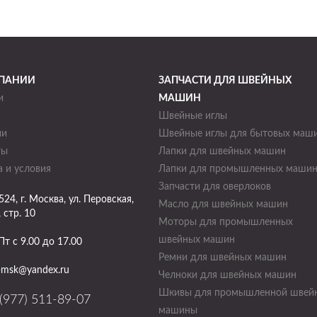
ПАНИИ
ЗАПЧАСТИ ДЛЯ ШВЕЙНЫХ
и
МАШИН
Швейные иглы
ии
Швейные иглы для бытовых маш
ты
Лапки для швейных машин
 и условия
Лапки для промышленных маши
Запчасти для оверлоков
524
, г.
Москва
,
ул. Перовская,
Масло для швейных машин
, стр. 10
Моторы для промышленных
швейных машин
Пт с 9.00 до 17.00
Ремни для швейных машин
-msk@yandex.ru
Челноки для швейных машин
Шкивы для промышленной швей
(977) 511-89-07
машины