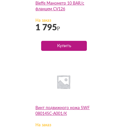
Bieffe Манометр 10 BAR/с
фланцем CV126
На заказ
1 795
Р
Купить
Винт подвижного ножа SWF
08014SC-A001/К
На заказ