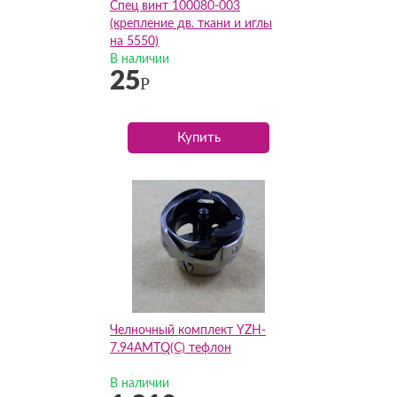
Спец винт 100080-003
(крепление дв. ткани и иглы
на 5550)
В наличии
25
Р
Купить
Челночный комплект YZH-
7.94AMTQ(C) тефлон
В наличии