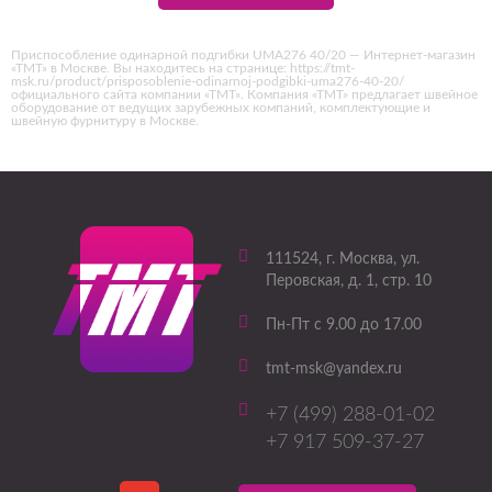
Приспособление одинарной подгибки UMA276 40/20 — Интернет-магазин
«ТМТ» в Москве. Вы находитесь на странице: https://tmt-
msk.ru/product/prisposoblenie-odinarnoj-podgibki-uma276-40-20/
официального сайта компании «ТМТ». Компания «ТМТ» предлагает швейное
оборудование от ведущих зарубежных компаний, комплектующие и
швейную фурнитуру в Москве.
111524
, г.
Москва
,
ул.
Перовская, д. 1, стр. 10
Пн-Пт с 9.00 до 17.00
tmt-msk@yandex.ru
+7 (499) 288-01-02
+7 917 509-37-27