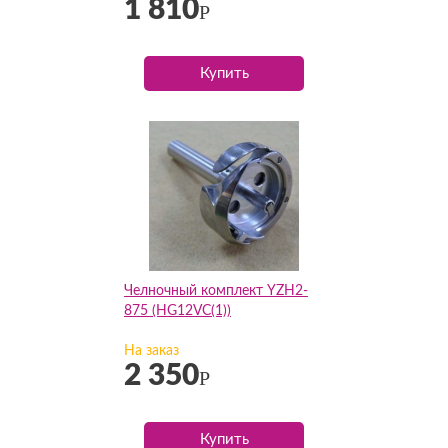
1 810
Р
Купить
Челночный комплект YZH2-
875 (HG12VC(1))
На заказ
2 350
Р
Купить