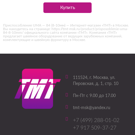
Купить
Приспособление UMA — 84 (8-10мм) — Интернет-магазин «ТМТ» в Москве.
Вы находитесь на странице: https://tmt-msk.ru/product/prisposoblenie-uma-
84-8-10mm/ официального сайта компании «ТМТ». Компания «ТМТ»
предлагает швейное оборудование от ведущих зарубежных компаний,
комплектующие и швейную фурнитуру в Москве.
111524
, г.
Москва
,
ул.
Перовская, д. 1, стр. 10
Пн-Пт с 9.00 до 17.00
tmt-msk@yandex.ru
+7 (499) 288-01-02
+7 917 509-37-27