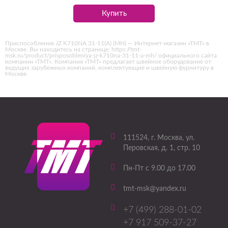
Купить
Приспособления JZ K710NA 31-11(А) (MH) — Интернет-магазин «ТМТ» в
Москве. Вы находитесь на странице: https://tmt-
msk.ru/product/prisposobleniya-jz-k710na-31-11-a-mh/ официального сайта
компании «ТМТ». Компания «ТМТ» предлагает швейное оборудование от
ведущих зарубежных компаний, комплектующие и швейную фурнитуру в
Москве.
111524
, г.
Москва
,
ул.
Перовская, д. 1, стр. 10
Пн-Пт с 9.00 до 17.00
tmt-msk@yandex.ru
+7 (499) 288-01-02
+7 917 509-37-27