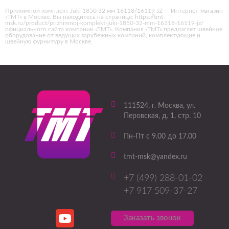
Прижимной комплект Juki 1850 32 мм 16118/16119 JZ — Интернет-магазин
«ТМТ» в Москве. Вы находитесь на странице: https://tmt-
msk.ru/product/prizhimnoj-komplekt-juki-1850-32-mm-16118-16119-jz/
официального сайта компании «ТМТ». Компания «ТМТ» предлагает швейное
оборудование от ведущих зарубежных компаний, комплектующие и
швейную фурнитуру в Москве.
111524
, г.
Москва
,
ул.
Перовская, д. 1, стр. 10
Пн-Пт с 9.00 до 17.00
tmt-msk@yandex.ru
+7 (499) 288-01-02
+7 917 509-37-27
Заказать звонок