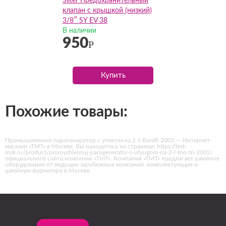
Silter Предохранительный
клапан с крышкой (низкий)
3/8″ SY EV 38
В наличии
950
Р
Купить
Похожие товары:
Промышленный парогенератор с утюгом на 2 л Barelli 2002 — Интернет-
магазин «ТМТ» в Москве. Вы находитесь на странице: https://tmt-
msk.ru/product/promyshlennyj-parogenerator-s-utyugom-na-2-l-trio-tri-2002/
официального сайта компании «ТМТ». Компания «ТМТ» предлагает швейное
оборудование от ведущих зарубежных компаний, комплектующие и
швейную фурнитуру в Москве.