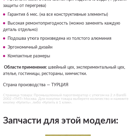
защиты от перегрева)
Гарантия 6 мес. (на все конструктивные элементы)
Высокая ремонтопригодность (можно заменять каждую
деталь отдельно)
Подошва утюга произведена из толстого алюминия
Эргономичный дизайн
Компактные размеры
Области применения:
швейный цех, экспериментальный цех,
ателье, гостиницы, рестораны, химчистки.
Страна производства — ТУРЦИЯ
Страница товара: Промышленный парогенератор с утюгом на 2 л Barelli
2002 «ТМТ» Москва. Для покупки товара выберете количество и нажмите
кнопку «Купить», либо «Купить в 1 клик».
Запчасти для этой модели: