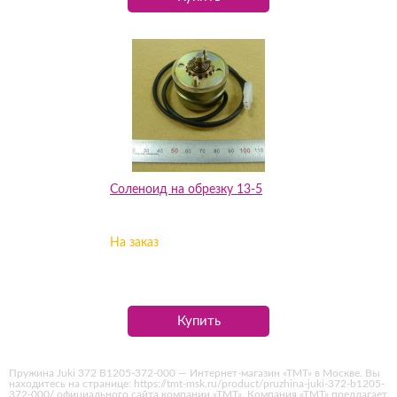
Соленоид на обрезку 13-5
На заказ
Купить
Пружина Juki 372 B1205-372-000 — Интернет-магазин «ТМТ» в Москве. Вы
находитесь на странице: https://tmt-msk.ru/product/pruzhina-juki-372-b1205-
372-000/ официального сайта компании «ТМТ». Компания «ТМТ» предлагает