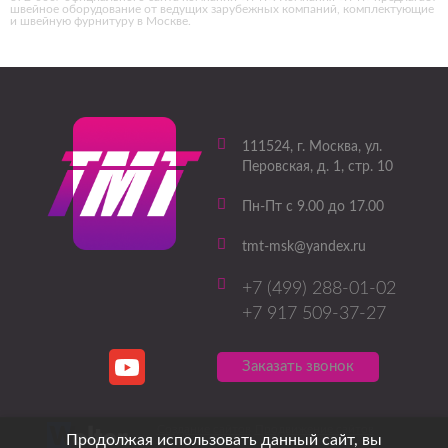
швейное оборудование от ведущих зарубежных компаний, комплектующие
и швейную фурнитуру в Москве.
111524
, г.
Москва
,
ул.
Перовская, д. 1, стр. 10
Пн-Пт с 9.00 до 17.00
tmt-msk@yandex.ru
+7 (499) 288-01-02
+7 917 509-37-27
Заказать звонок
Создание сайтов
Продвижение сайтов
Продолжая использовать данный сайт, вы