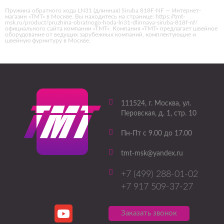
Пружина обратного хода LN31 (длинная) Siruba 818F-NF — Интернет-
магазин «ТМТ» в Москве. Вы находитесь на странице: https://tmt-
msk.ru/product/pruzhina-obratnogo-hoda-ln31-dlinnaya-siruba-818f-nf/
официального сайта компании «ТМТ». Компания «ТМТ» предлагает швейное
оборудование от ведущих зарубежных компаний, комплектующие и
швейную фурнитуру в Москве.
111524
, г.
Москва
,
ул.
Перовская, д. 1, стр. 10
Пн-Пт с 9.00 до 17.00
tmt-msk@yandex.ru
+7 (499) 288-01-02
+7 917 509-37-27
Заказать звонок