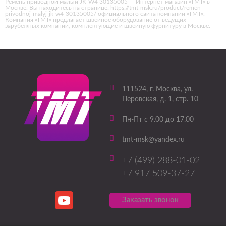
Ремень приводной малый JK-W4 30135005 — Интернет-магазин «ТМТ» в
Москве. Вы находитесь на странице: https://tmt-msk.ru/product/remen-
privodnoj-malyj-jk-w4-30135005/ официального сайта компании «ТМТ».
Компания «ТМТ» предлагает швейное оборудование от ведущих
зарубежных компаний, комплектующие и швейную фурнитуру в Москве.
111524
, г.
Москва
,
ул.
Перовская, д. 1, стр. 10
Пн-Пт с 9.00 до 17.00
tmt-msk@yandex.ru
+7 (499) 288-01-02
+7 917 509-37-27
Заказать звонок