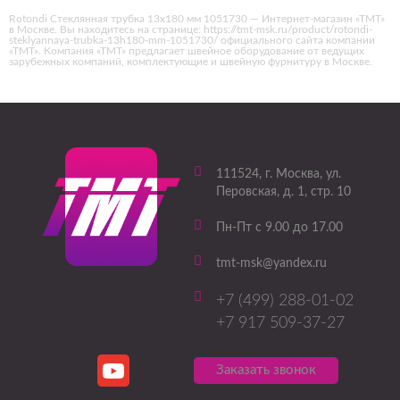
Rotondi Стеклянная трубка 13х180 мм 1051730 — Интернет-магазин «ТМТ»
в Москве. Вы находитесь на странице: https://tmt-msk.ru/product/rotondi-
steklyannaya-trubka-13h180-mm-1051730/ официального сайта компании
«ТМТ». Компания «ТМТ» предлагает швейное оборудование от ведущих
зарубежных компаний, комплектующие и швейную фурнитуру в Москве.
111524
, г.
Москва
,
ул.
Перовская, д. 1, стр. 10
Пн-Пт с 9.00 до 17.00
tmt-msk@yandex.ru
+7 (499) 288-01-02
+7 917 509-37-27
Заказать звонок