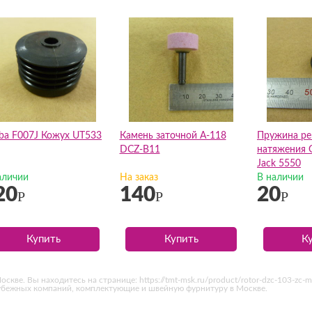
uba F007J Кожух UT533
Камень заточной A-118
Пружина ре
DCZ-B11
натяжения 
Jack 5550
аличии
На заказ
В наличии
20
140
20
Р
Р
Р
Купить
Купить
К
кве. Вы находитесь на странице: https://tmt-msk.ru/product/rotor-dzc-103-zc
рубежных компаний, комплектующие и швейную фурнитуру в Москве.