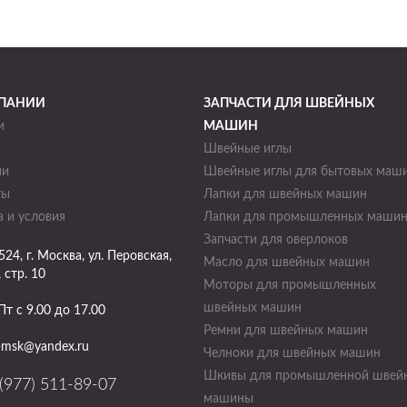
ПАНИИ
ЗАПЧАСТИ ДЛЯ ШВЕЙНЫХ
и
МАШИН
Швейные иглы
ии
Швейные иглы для бытовых маш
ты
Лапки для швейных машин
 и условия
Лапки для промышленных маши
Запчасти для оверлоков
524
, г.
Москва
,
ул. Перовская,
Масло для швейных машин
, стр. 10
Моторы для промышленных
швейных машин
Пт с 9.00 до 17.00
Ремни для швейных машин
-msk@yandex.ru
Челноки для швейных машин
Шкивы для промышленной швей
(977) 511-89-07
машины