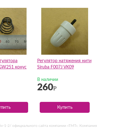
гулятора
Регулятор натяжения нити
GW251 конус
Siruba F007J VK09
В наличии
260
Р
упить
Купить
-miv-1-2/ официального сайта компании «ТМТ». Компания