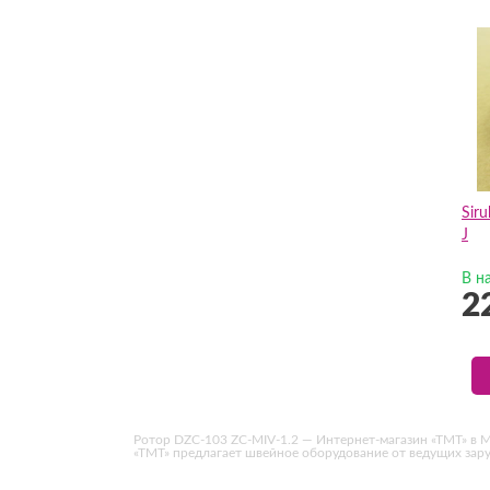
Sir
J
В н
2
Ротор DZC-103 ZC-MIV-1.2 — Интернет-магазин «ТМТ» в Мос
«ТМТ» предлагает швейное оборудование от ведущих за