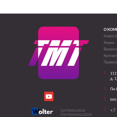
О КОМ
Новост
Акции
Ваканс
Контак
Правила
111
д. 1
Пн-
tmt
Создание сайтов
+7 
Продвижение сайтов