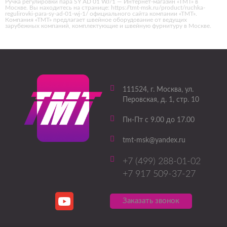
Ручка регулировки пара SY AD 01 WJ/1 — Интернет-магазин «ТМТ» в
Москве. Вы находитесь на странице: https://tmt-msk.ru/product/ruchka-
regulirovki-para-sy-ad-01-wj-1/ официального сайта компании «ТМТ».
Компания «ТМТ» предлагает швейное оборудование от ведущих
зарубежных компаний, комплектующие и швейную фурнитуру в Москве.
111524
, г.
Москва
,
ул.
Перовская, д. 1, стр. 10
Пн-Пт с 9.00 до 17.00
tmt-msk@yandex.ru
+7 (499) 288-01-02
+7 917 509-37-27
Заказать звонок