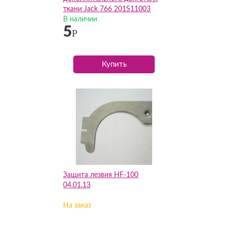
ткани Jack 766 201S11003
(SK209)
В наличии
5
Р
Купить
Защита лезвия HF-100
04.01.13
На заказ