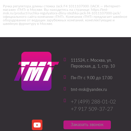
Ручка регулятора длины стежка Jack F4 1011107000 /JACK — Интернет-
магазин «ТМТ» в Москве. Вы находитесь на странице: https://tmt-
msk.ru/product/ruchka-regulyatora-dliny-stezhka-jack-f4-1011107000-jack/
официального сайта компании «ТМТ». Компания «ТМТ» предлагает швейное
оборудование от ведущих зарубежных компаний, комплектующие и
швейную фурнитуру в Москве.
111524
, г.
Москва
,
ул.
Перовская, д. 1, стр. 10
Пн-Пт с 9.00 до 17.00
tmt-msk@yandex.ru
+7 (499) 288-01-02
+7 917 509-37-27
Заказать звонок