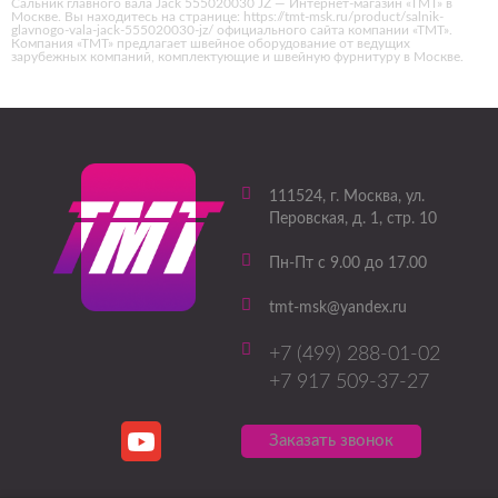
Сальник главного вала Jack 555020030 JZ — Интернет-магазин «ТМТ» в
Москве. Вы находитесь на странице: https://tmt-msk.ru/product/salnik-
glavnogo-vala-jack-555020030-jz/ официального сайта компании «ТМТ».
Компания «ТМТ» предлагает швейное оборудование от ведущих
зарубежных компаний, комплектующие и швейную фурнитуру в Москве.
111524
, г.
Москва
,
ул.
Перовская, д. 1, стр. 10
Пн-Пт с 9.00 до 17.00
tmt-msk@yandex.ru
+7 (499) 288-01-02
+7 917 509-37-27
Заказать звонок