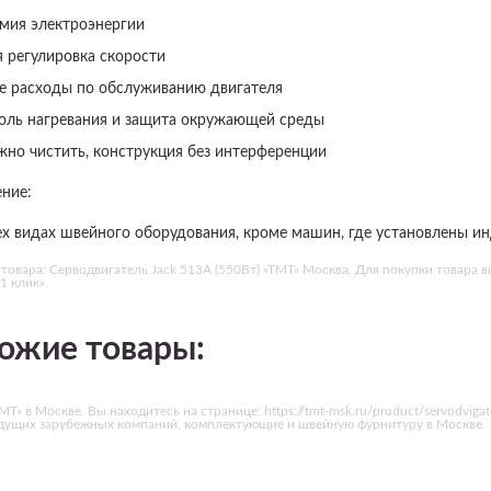
мия электроэнергии
я регулировка скорости
е расходы по обслуживанию двигателя
оль нагревания и защита окружающей среды
жно чистить, конструкция без интерференции
ние:
ех видах швейного оборудования, кроме машин, где установлены и
товара: Серводвигатель Jack 513А (550Вт) «ТМТ» Москва. Для покупки товара 
1 клик».
ожие товары:
Т» в Москве. Вы находитесь на странице: https://tmt-msk.ru/product/servodviga
едущих зарубежных компаний, комплектующие и швейную фурнитуру в Москве.