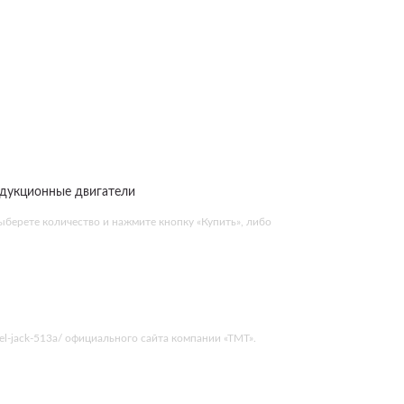
ндукционные двигатели
выберете количество и нажмите кнопку «Купить», либо
tel-jack-513a/ официального сайта компании «ТМТ».