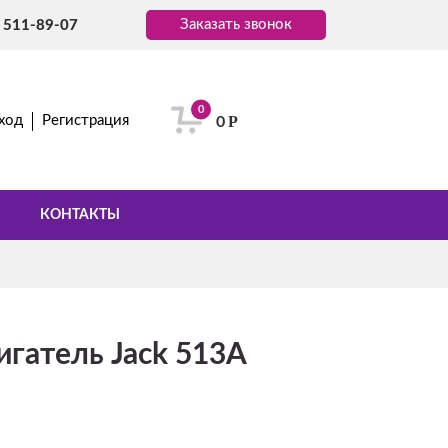
Заказать звонок
) 511-89-07
0
Р
ход
Регистрация
0
КОНТАКТЫ
гатель Jack 513А