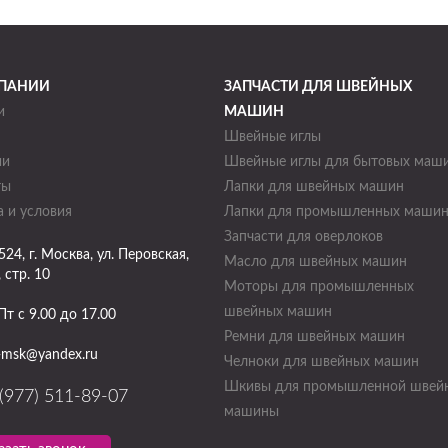
ПАНИИ
ЗАПЧАСТИ ДЛЯ ШВЕЙНЫХ
и
МАШИН
Швейные иглы
ии
Швейные иглы для бытовых маш
ты
Лапки для швейных машин
 и условия
Лапки для промышленных маши
Запчасти для оверлоков
524
, г.
Москва
,
ул. Перовская,
Масло для швейных машин
, стр. 10
Моторы для промышленных
швейных машин
Пт с 9.00 до 17.00
Ремни для швейных машин
-msk@yandex.ru
Челноки для швейных машин
Шкивы для промышленной швей
(977) 511-89-07
машины