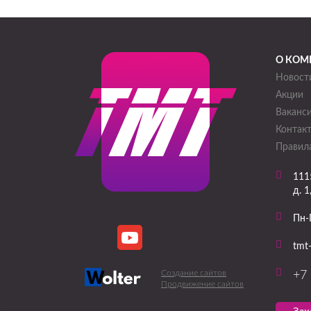
О КОМ
Новост
Акции
Ваканс
Контак
Правила
111
д. 1
Пн-
tmt
Создание сайтов
+7 
Продвижение сайтов