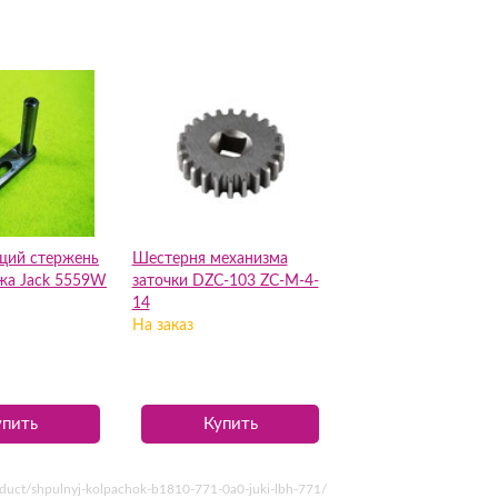
щий стержень
Шестерня механизма
жа Jack 5559W
заточки DZC-103 ZC-M-4-
14
На заказ
упить
Купить
uct/shpulnyj-kolpachok-b1810-771-0a0-juki-lbh-771/