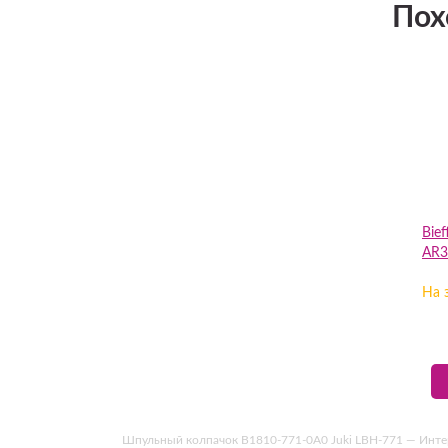
Пох
Bie
AR3
На 
Шпульный колпачок B1810-771-0A0 Juki LBH-771 — Интерне