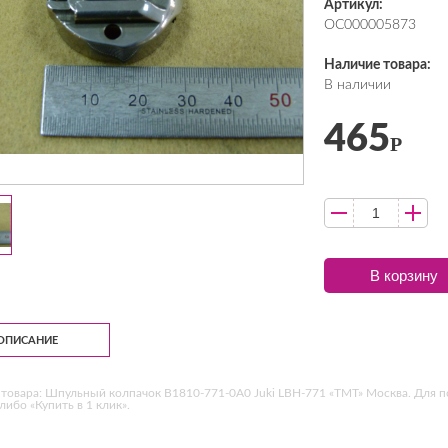
Артикул:
ОС000005873
Наличие товара:
В наличии
465
Р
В корзину
ОПИСАНИЕ
товара: Шпульный колпачок B1810-771-0A0 Juki LBH-771 «ТМТ» Москва. Для п
 либо «Купить в 1 клик».