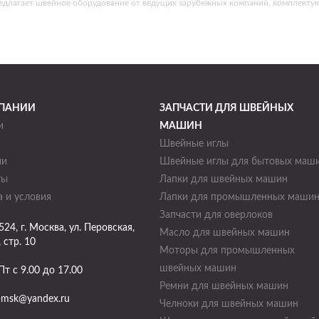
едлагает швейное оборудование от ведущих зарубежных компаний, комплекту
ПАНИИ
ЗАПЧАСТИ ДЛЯ ШВЕЙНЫХ
и
МАШИН
Швейные иглы
ии
Швейные иглы для бытовых маш
ты
Лапки для швейных машин
 и условия
Лапки для промышленных маши
Запчасти для оверлоков
524
, г.
Москва
,
ул. Перовская,
Масло для швейных машин
, стр. 10
Моторы для промышленных
швейных машин
Пт с 9.00 до 17.00
Ремни для швейных машин
-msk@yandex.ru
Челноки для швейных машин