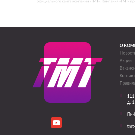
официального сайта компании «ТМТ». Компания «ТМТ» пр
О КОМ
Новост
Акции
Ваканс
Контак
Правила
111
д. 1
Пн-
tmt