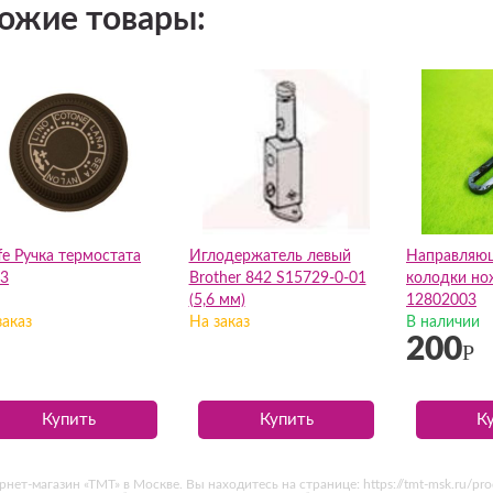
ожие товары:
ffe Ручка термостата
Иглодержатель левый
Направляю
3
Brother 842 S15729-0-01
колодки но
(5,6 мм)
12802003
заказ
На заказ
В наличии
200
Р
Купить
Купить
К
т-магазин «ТМТ» в Москве. Вы находитесь на странице: https://tmt-msk.ru/prod