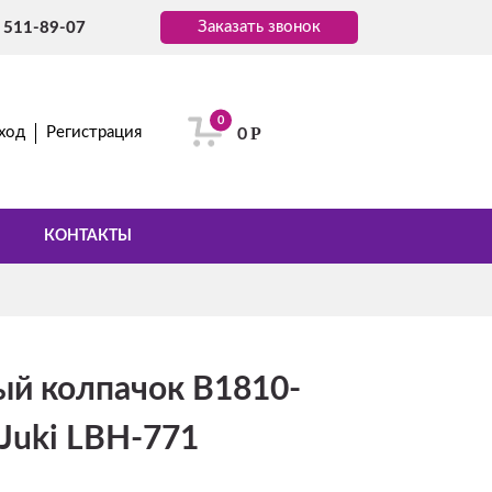
Заказать звонок
) 511-89-07
0
Р
ход
Регистрация
0
КОНТАКТЫ
й колпачок B1810-
Juki LBH-771