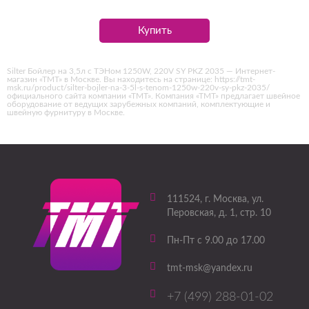
Купить
Silter Бойлер на 3,5л с ТЭНом 1250W, 220V SY PKZ 2035 — Интернет-
магазин «ТМТ» в Москве. Вы находитесь на странице: https://tmt-
msk.ru/product/silter-bojler-na-3-5l-s-tenom-1250w-220v-sy-pkz-2035/
официального сайта компании «ТМТ». Компания «ТМТ» предлагает швейное
оборудование от ведущих зарубежных компаний, комплектующие и
швейную фурнитуру в Москве.
111524
, г.
Москва
,
ул.
Перовская, д. 1, стр. 10
Пн-Пт с 9.00 до 17.00
tmt-msk@yandex.ru
+7 (499) 288-01-02