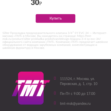
30
Р
Купить
Silter Прокладка предохранительного клапана 3/4″ SY EVC 34 — Интернет-
магазин «ТМТ» в Москве. Вы находитесь на странице: https://tmt-
msk.ru/product/silter-prokladka-predohranitelnogo-klapana-3-4-sy-evc-34/
официального сайта компании «ТМТ». Компания «ТМТ» предлагает швейное
оборудование от ведущих зарубежных компаний, комплектующие и
швейную фурнитуру в Москве.
111524
, г.
Москва
,
ул.
Перовская, д. 1, стр. 10
Пн-Пт с 9.00 до 17.00
tmt-msk@yandex.ru