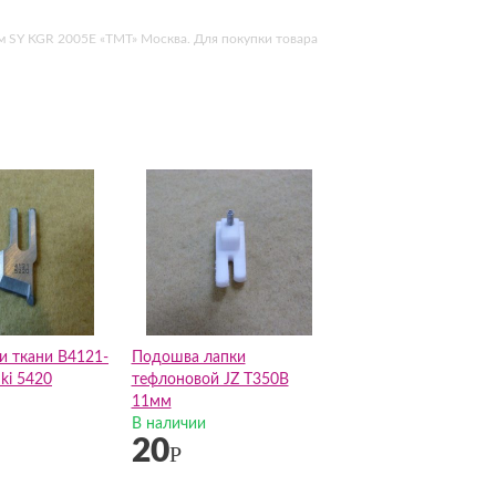
мм SY KGR 2005E «ТМТ» Москва. Для покупки товара
и ткани B4121-
Подошва лапки
ki 5420
тефлоновой JZ T350B
11мм
В наличии
20
Р