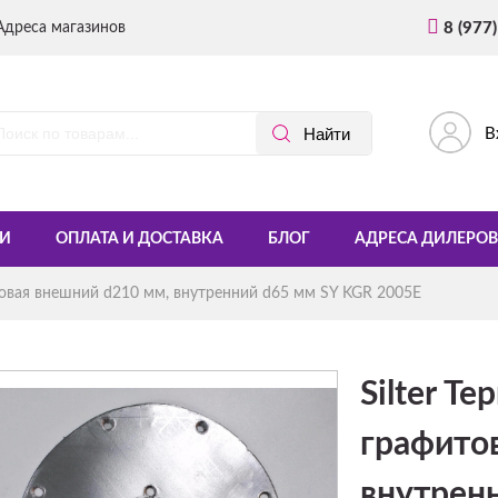
Адреса магазинов
8 (977
В
И
ОПЛАТА И ДОСТАВКА
БЛОГ
АДРЕСА ДИЛЕРОВ
товая внешний d210 мм, внутренний d65 мм SY KGR 2005E
Silter Т
графито
внутрен