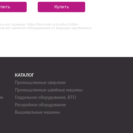
упить
Купить
а странице: https://tmt-msk.ru/product/silter-
едлагает швейное оборудование от ведущих зарубежных
КАТАЛОГ
Промышленные оверлоки
Промышленные швейные машины
ин
Гладильное оборудование, ВТО
Раскройное оборудование
н
Вышивальные машины