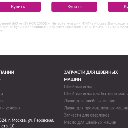
Купить
Купить
К
енний d65 мм SY KGR 2005E — Интернет-магазин «ТМТ» в Москве. Вы находитесь н
j-d65-mm-sy-kgr-2005e/ официального сайта компании «ТМТ». Компания «ТМТ» пр
е.
ПАНИИ
ЗАПЧАСТИ ДЛЯ ШВЕЙНЫХ
и
МАШИН
Швейные иглы
ии
Швейные иглы для бытовых маш
ты
Лапки для швейных машин
 и условия
Лапки для промышленных маши
Запчасти для оверлоков
524
, г.
Москва
,
ул. Перовская,
Масло для швейных машин
, стр. 10