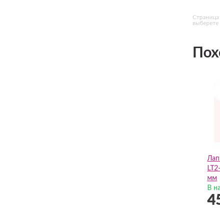
Страница 
выберете 
Пох
Лап
LT2
мм
В н
4