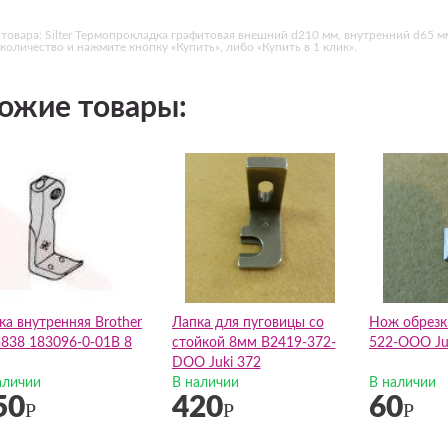
товара: Silter Термопрокладка графитовая внешний d210 мм, внутренний d65 
количество и нажмите кнопку «Купить», либо «Купить в 1 клик».
ожие товары:
ка внутренняя Brother
Лапка для пуговицы со
Нож обрезк
-838 183096-0-01В 8
стойкой 8мм B2419-372-
522-ООО Ju
DOO Juki 372
аличии
В наличии
В наличии
50
420
60
Р
Р
Р