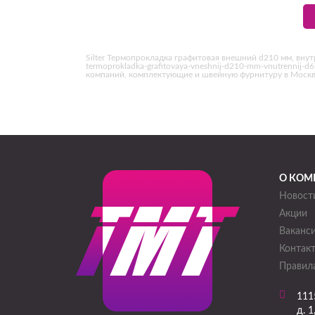
Silter Термопрокладка графитовая внешний d210 мм, внутр
termoprokladka-grafitovaya-vneshnij-d210-mm-vnutrenni
компаний, комплектующие и швейную фурнитуру в Москв
О КОМ
Новост
Акции
Ваканс
Контак
Правила
111
д. 1