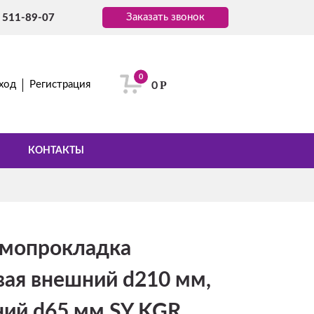
Заказать звонок
) 511-89-07
0
Р
ход
Регистрация
0
КОНТАКТЫ
ермопрокладка
вая внешний d210 мм,
ний d65 мм SY KGR