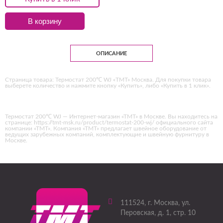
В корзину
ОПИСАНИЕ
Страница товара: Термостат 200℃ WJ «ТМТ» Москва. Для покупки товара
выберете количество и нажмите кнопку «Купить», либо «Купить в 1 клик».
Термостат 200℃ WJ — Интернет-магазин «ТМТ» в Москве. Вы находитесь на
странице: https://tmt-msk.ru/product/termostat-200-wj/ официального сайта
компании «ТМТ». Компания «ТМТ» предлагает швейное оборудование от
ведущих зарубежных компаний, комплектующие и швейную фурнитуру в
Москве.
111524
, г.
Москва
,
ул.
Перовская, д. 1, стр. 10