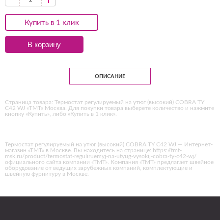
Купить в 1 клик
В корзину
ОПИСАНИЕ
Страница товара: Термостат регулируемый на утюг (высокий) COBRA TY
C42 WJ «ТМТ» Москва. Для покупки товара выберете количество и нажмите
кнопку «Купить», либо «Купить в 1 клик».
Термостат регулируемый на утюг (высокий) COBRA TY C42 WJ — Интернет-
магазин «ТМТ» в Москве. Вы находитесь на странице: https://tmt-
msk.ru/product/termostat-reguliruemyj-na-utyug-vysokij-cobra-ty-c42-wj/
официального сайта компании «ТМТ». Компания «ТМТ» предлагает швейное
оборудование от ведущих зарубежных компаний, комплектующие и
швейную фурнитуру в Москве.