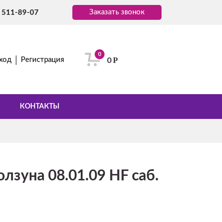
Заказать звонок
) 511-89-07
0
Р
ход
Регистрация
0
КОНТАКТЫ
лзуна 08.01.09 HF саб.