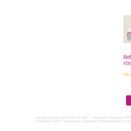
Bie
утю
На 
Цапфа ползуна 08.01.09 HF саб. — Интернет-магазин «ТМТ»
Компания «ТМТ» предлагает швейное оборудование от в