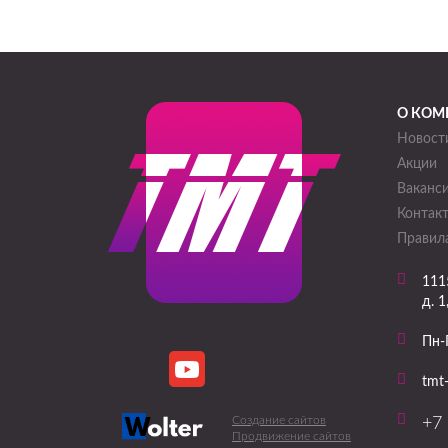
О КОМ
Новост
Акции
Ваканс
Контак
Правила
111
д. 1
Пн-
tmt
Создание сайтов
+7 
Продвижение сайтов