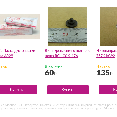
ffe Паста для очистки
Винт крепления ответного
Нитенаправи
га AR29
ножа RC-100 S-176
757K KG92
заказ
В наличии
На заказ
60
135
Р
Р
Купить
Купить
К
 в Москве. Вы находитесь на странице: https://tmt-msk.ru/product/tsapfa-polzu
едущих зарубежных компаний, комплектующие и швейную фурнитуру в Москве.