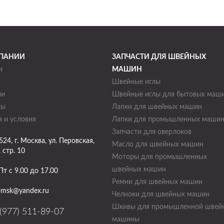
ПАНИИ
ЗАПЧАСТИ ДЛЯ ШВЕЙНЫХ
и
МАШИН
Швейные иглы
ии
Швейные иглы для бытовых маш
ты
Лапки для швейных машин
 и условия
Лапки для промышленных маши
Запчасти для оверлоков
524
, г.
Москва
,
ул. Перовская,
Масло для швейных машин
, стр. 10
Моторы для промышленных
швейных машин
Пт с 9.00 до 17.00
Ремни для швейных машин
-msk@yandex.ru
Челноки для швейных машин
Шкивы для промышленной швей
(977) 511-89-07
машины