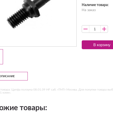
Наличие товара:
На заказ
В корзину
ОПИСАНИЕ
товара: Цапфа ползуна 08.01.09 HF саб. «ТМТ» Москва. Для покупки товара выб
1 клик».
ожие товары: