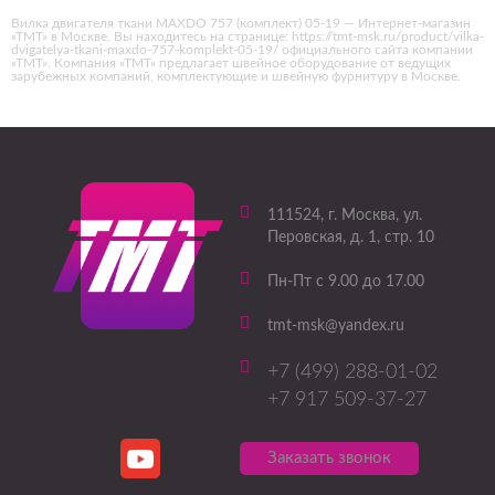
Вилка двигателя ткани MAXDO 757 (комплект) 05-19 — Интернет-магазин
«ТМТ» в Москве. Вы находитесь на странице: https://tmt-msk.ru/product/vilka-
dvigatelya-tkani-maxdo-757-komplekt-05-19/ официального сайта компании
«ТМТ». Компания «ТМТ» предлагает швейное оборудование от ведущих
зарубежных компаний, комплектующие и швейную фурнитуру в Москве.
111524
, г.
Москва
,
ул.
Перовская, д. 1, стр. 10
Пн-Пт с 9.00 до 17.00
tmt-msk@yandex.ru
+7 (499) 288-01-02
+7 917 509-37-27
Заказать звонок