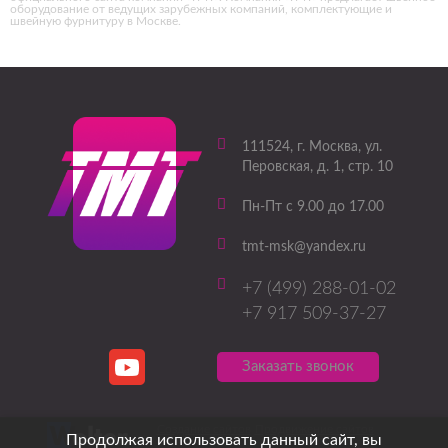
оборудование от ведущих зарубежных компаний, комплектующие и
швейную фурнитуру в Москве.
111524
, г.
Москва
,
ул.
Перовская, д. 1, стр. 10
Пн-Пт с 9.00 до 17.00
tmt-msk@yandex.ru
+7 (499) 288-01-02
+7 917 509-37-27
Заказать звонок
Создание сайтов
Продвижение сайтов
Продолжая использовать данный сайт, вы