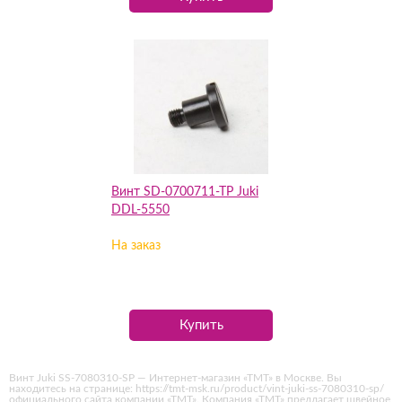
Винт SD-0700711-TP Juki
DDL-5550
На заказ
Купить
Винт Juki SS-7080310-SP — Интернет-магазин «ТМТ» в Москве. Вы
находитесь на странице: https://tmt-msk.ru/product/vint-juki-ss-7080310-sp/
официального сайта компании «ТМТ». Компания «ТМТ» предлагает швейное