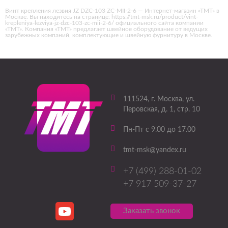
Винт крепления лезвия JZ DZC-103 ZC-MII-2-6 — Интернет-магазин «ТМТ» в
Москве. Вы находитесь на странице: https://tmt-msk.ru/product/vint-
krepleniya-lezviya-jz-dzc-103-zc-mii-2-6/ официального сайта компании
«ТМТ». Компания «ТМТ» предлагает швейное оборудование от ведущих
зарубежных компаний, комплектующие и швейную фурнитуру в Москве.
111524
, г.
Москва
,
ул.
Перовская, д. 1, стр. 10
Пн-Пт с 9.00 до 17.00
tmt-msk@yandex.ru
+7 (499) 288-01-02
+7 917 509-37-27
Заказать звонок