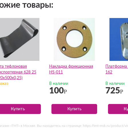
ожие товары:
та тефлоновая
Накладка фрикционная
Платформа 
нспортерная 628 25
HS-011
162
20х500х0,25)
заказ
В наличии
В наличии
100
725
Р
Р
Купить
Купить
К
н «ТМТ» в Москве. Вы находитесь на странице: https://tmt-msk.ru/product/vint-