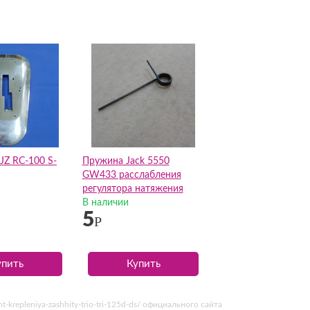
JZ RC-100 S-
Пружина Jack 5550
GW433 расслабления
регулятора натяжения
В наличии
5
Р
упить
Купить
krepleniya-zashhity-trio-tri-125d-ds/ официального сайта