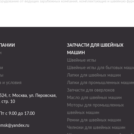
борудование от ведущих зарубежных компаний, комплектующие и швейную фурн
ПАНИИ
ЗАПЧАСТИ ДЛЯ ШВЕЙНЫХ
и
МАШИН
Швейные иглы
ии
Швейные иглы для бытовых маш
ты
Лапки для швейных машин
 и условия
Лапки для промышленных маши
Запчасти для оверлоков
524
, г.
Москва
,
ул. Перовская,
Масло для швейных машин
, стр. 10
Моторы для промышленных
швейных машин
Пт с 9.00 до 17.00
Ремни для швейных машин
-msk@yandex.ru
Челноки для швейных машин