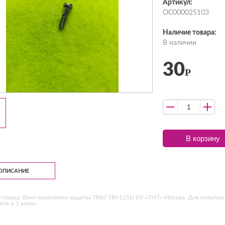
Артикул:
ОС000025103
Наличие товара:
В наличии
30
Р
В корзину
ОПИСАНИЕ
товара: Винт крепления защиты TRIO TRI-125D DS «ТМТ» Москва. Для покупки 
ить в 1 клик».