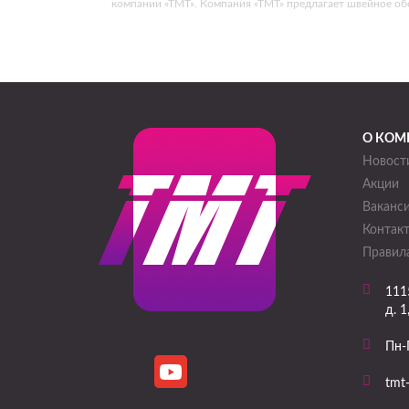
компании «ТМТ». Компания «ТМТ» предлагает швейное о
О КОМ
Новост
Акции
Ваканс
Контак
Правила
111
д. 1
Пн-
tmt