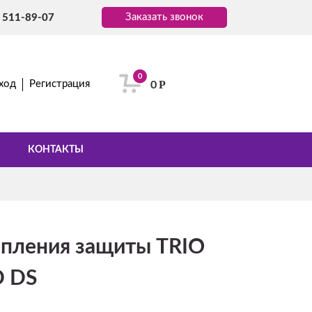
Заказать звонок
) 511-89-07
0
Р
ход
Регистрация
0
КОНТАКТЫ
епления защиты TRIO
D DS