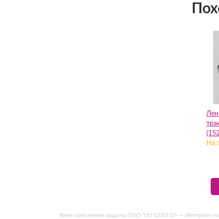
Пох
Лен
тра
(15
На 
Винт крепления защиты TRIO TRI-125D DS — Интернет-магази