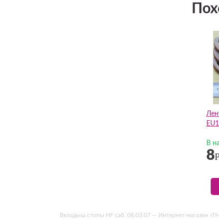
Пох
Лен
EU1
В н
8
Вкладыш стопы HF саб. 08.03.07 — Интернет-магазин «ТМТ»