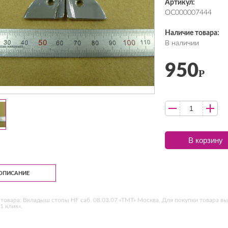
Артикул:
ОС000007444
Наличие товара:
В наличии
950
Р
В корзину
ОПИСАНИЕ
товара: Вкладыш стопы HF саб. 08.03.07 «ТМТ» Москва. Для покупки товара вы
1 клик».