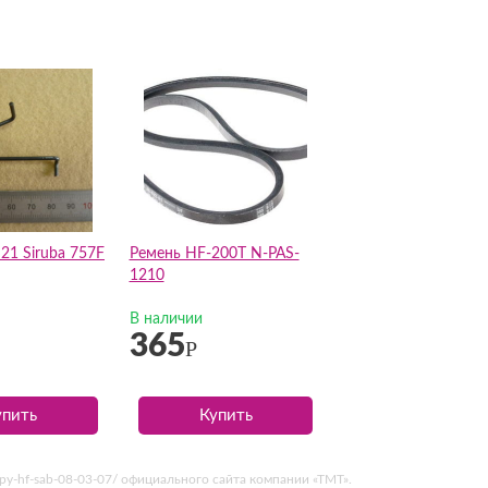
21 Siruba 757F
Ремень HF-200T N-PAS-
1210
В наличии
365
Р
упить
Купить
opy-hf-sab-08-03-07/ официального сайта компании «ТМТ».