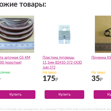
ожие товары:
та заточная GS KM
Пластина пуговицы
Пружина KS
00 (короткая)
11,1мм B2410-372-OOD
Juki 372
аличии
На заказ
На заказ
175
35
Р
Р
Р
Купить
Купить
К
 в Москве. Вы находитесь на странице: https://tmt-msk.ru/product/vkladysh-st