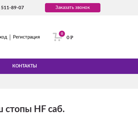
Заказать звонок
) 511-89-07
0
Р
ход
Регистрация
0
КОНТАКТЫ
 стопы HF саб.