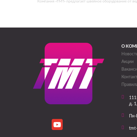
Компания «ТМТ» предлагает швейное оборудование от в
О КОМ
Новост
Акции
Ваканс
Контак
Правила
111
д. 1
Пн-
tmt