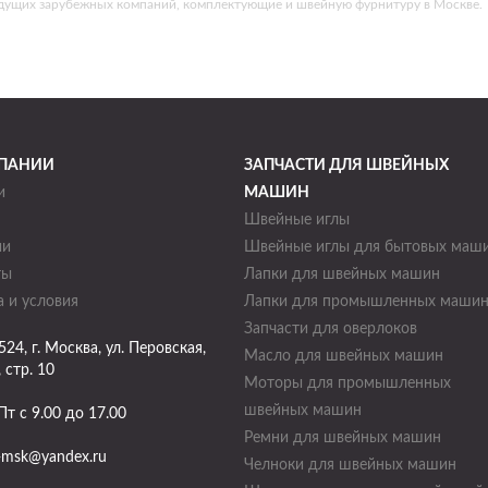
едущих зарубежных компаний, комплектующие и швейную фурнитуру в Москве.
ПАНИИ
ЗАПЧАСТИ ДЛЯ ШВЕЙНЫХ
и
МАШИН
Швейные иглы
ии
Швейные иглы для бытовых маш
ты
Лапки для швейных машин
 и условия
Лапки для промышленных маши
Запчасти для оверлоков
524
, г.
Москва
,
ул. Перовская,
Масло для швейных машин
, стр. 10
Моторы для промышленных
швейных машин
Пт с 9.00 до 17.00
Ремни для швейных машин
-msk@yandex.ru
Челноки для швейных машин