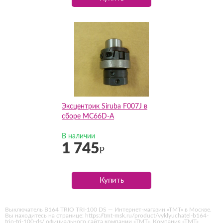
Эксцентрик Siruba F007J в
сборе MC66D-A
В наличии
1 745
Р
Купить
Выключатель B164 TRIO TRI-100 DS — Интернет-магазин «ТМТ» в Москве.
Вы находитесь на странице: https://tmt-msk.ru/product/vyklyuchatel-b164-
trio-tri-100-ds/ официального сайта компании «ТМТ». Компания «ТМТ»