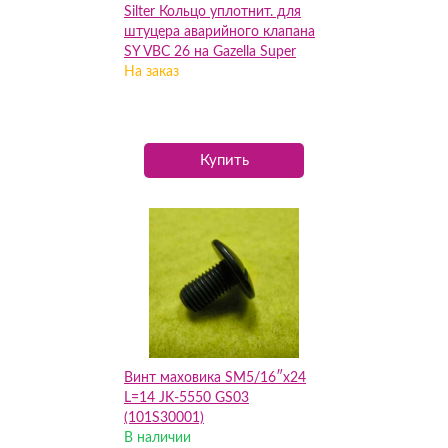
Silter Кольцо уплотнит. для
штуцера аварийного клапана
SY VBC 26 на Gazella Super
Mini и Harmony
На заказ
Купить
Винт маховика SM5/16″x24
L=14 JK-5550 GS03
(101S30001)
В наличии