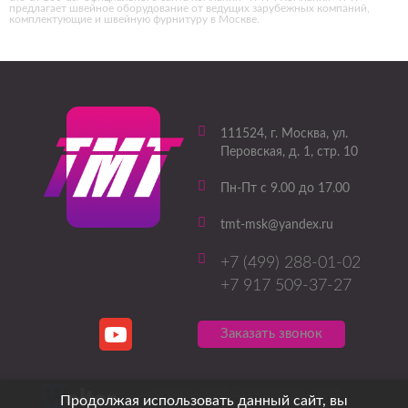
предлагает швейное оборудование от ведущих зарубежных компаний,
комплектующие и швейную фурнитуру в Москве.
111524
, г.
Москва
,
ул.
Перовская, д. 1, стр. 10
Пн-Пт с 9.00 до 17.00
tmt-msk@yandex.ru
+7 (499) 288-01-02
+7 917 509-37-27
Заказать звонок
Создание сайтов
Продвижение сайтов
Продолжая использовать данный сайт, вы