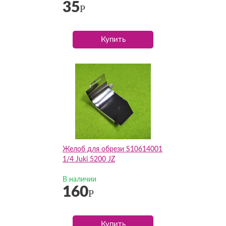
35
Р
Купить
Желоб для обрези S10614001
1/4 Juki 5200 JZ
В наличии
160
Р
Купить