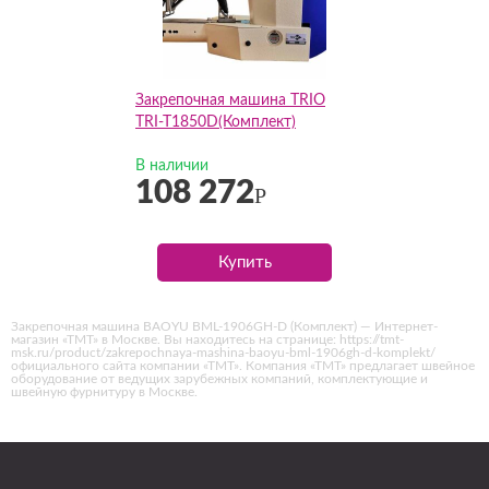
Закрепочная машина TRIO
TRI-T1850D(Комплект)
В наличии
108 272
Р
Купить
Закрепочная машина BAOYU BML-1906GH-D (Комплект) — Интернет-
магазин «ТМТ» в Москве. Вы находитесь на странице: https://tmt-
msk.ru/product/zakrepochnaya-mashina-baoyu-bml-1906gh-d-komplekt/
официального сайта компании «ТМТ». Компания «ТМТ» предлагает швейное
оборудование от ведущих зарубежных компаний, комплектующие и
швейную фурнитуру в Москве.