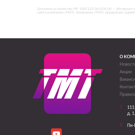
Заточное устройство HF-100/125 04.05A.00 — Интернет-маг
сайта компании «ТМТ». Компания «ТМТ» предлагает швей
О КОМ
Новост
Акции
Ваканс
Контак
Правила
111
д. 1
Пн-