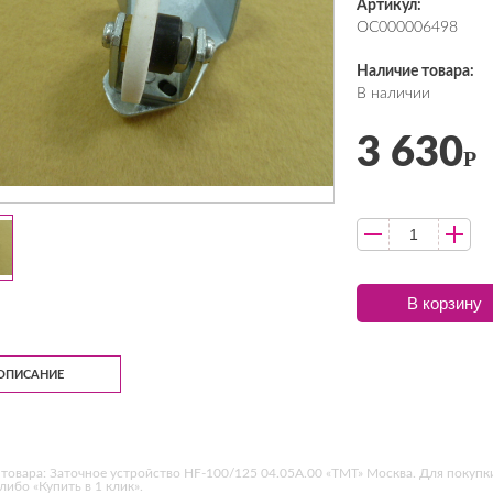
Артикул:
ОС000006498
Наличие товара:
В наличии
3 630
Р
В корзину
ОПИСАНИЕ
товара: Заточное устройство HF-100/125 04.05A.00 «ТМТ» Москва. Для покупк
 либо «Купить в 1 клик».