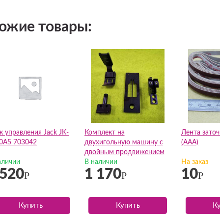
ожие товары:
к управления Jack JK-
Комплект на
Лента заточ
0A5 703042
двухигольную машину с
(AAA)
двойным продвижением
аличии
без отключения игл LH515
В наличии
На заказ
 520
1 170
10
5/32 JZ
Р
Р
Р
Купить
Купить
К