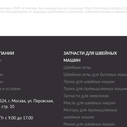
азин «ТМТ» в Москве. Вы находитесь на странице: https://tmt-msk.ru/product/
ное оборудование от ведущих зарубежных компаний, комплектующие и швейну
ПАНИИ
ЗАПЧАСТИ ДЛЯ ШВЕЙНЫХ
и
МАШИН
Швейные иглы
ии
Швейные иглы для бытовых маш
ты
Лапки для швейных машин
 и условия
Лапки для промышленных маши
Запчасти для оверлоков
524
, г.
Москва
,
ул. Перовская,
Масло для швейных машин
, стр. 10
Моторы для промышленных
швейных машин
Пт с 9.00 до 17.00
Ремни для швейных машин