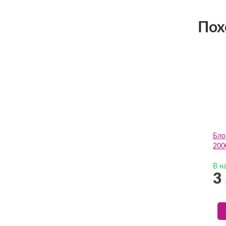
Пох
Бло
200
В н
3