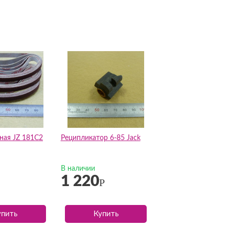
ная JZ 181C2
Реципликатор 6-85 Jack
В наличии
1 220
Р
упить
Купить