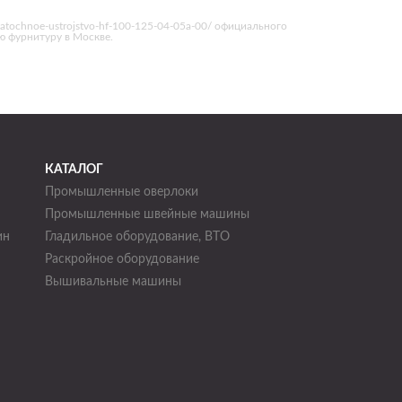
zatochnoe-ustrojstvo-hf-100-125-04-05a-00/ официального
ю фурнитуру в Москве.
КАТАЛОГ
Промышленные оверлоки
Промышленные швейные машины
ин
Гладильное оборудование, ВТО
Раскройное оборудование
н
Вышивальные машины