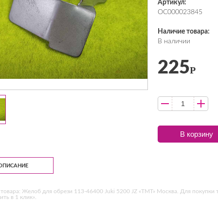
Артикул:
ОС000023845
Наличие товара:
В наличии
225
Р
В корзину
ОПИСАНИЕ
товара: Желоб для обрези 113-46400 Juki 5200 JZ «ТМТ» Москва. Для покупки 
ить в 1 клик».