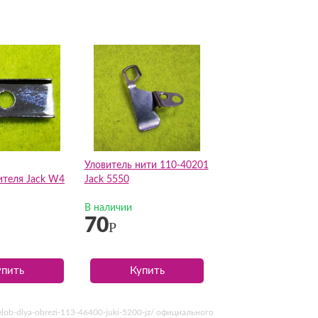
Уловитель нити 110-40201
ителя Jack W4
Jack 5550
В наличии
70
Р
упить
Купить
lob-dlya-obrezi-113-46400-juki-5200-jz/ официального