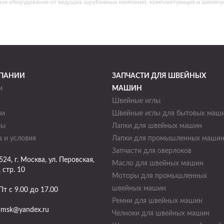
ное оборудование от ведущих зарубежных компаний, комплектующие и швейну
ПАНИИ
ЗАПЧАСТИ ДЛЯ ШВЕЙНЫХ
и
МАШИН
Швейные иглы
ии
Швейные иглы для бытовых маш
ты
Лапки для швейных машин
 и условия
Лапки для промышленных маши
Запчасти для оверлоков
524
, г.
Москва
,
ул. Перовская,
Масло для швейных машин
, стр. 10
Моторы для промышленных
швейных машин
Пт с 9.00 до 17.00
Ремни для швейных машин
-msk@yandex.ru
Челноки для швейных машин