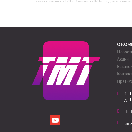
сайта компании «ТМТ». Компания «ТМТ» предлагает швей
О КОМ
Новост
Акции
Ваканс
Контак
Правила
111
д. 1
Пн-
tmt