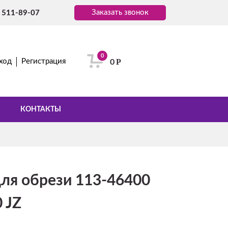
Заказать звонок
) 511-89-07
0
Р
ход
Регистрация
0
КОНТАКТЫ
ля обрези 113-46400
0 JZ