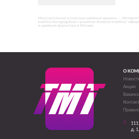
Многоигольные и поясные швейные машины — Интернет-мага
mashiny/mnogoigolnye-i-poyasnye-shvejnye-mashiny/ оф
и швейную фурнитуру в Москве.
О КОМ
Новост
Акции
Ваканс
Контак
Правила
111
д. 1