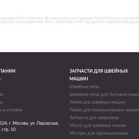
зин «ТМТ» в Москве. Вы находитесь на странице: https://tmt-msk.ru/product-
ициального сайта компании «ТМТ». Компания «ТМТ» предлагает швейное оборуд
ПАНИИ
ЗАПЧАСТИ ДЛЯ ШВЕЙНЫХ
и
МАШИН
Швейные иглы
ии
Швейные иглы для бытовых маш
ты
Лапки для швейных машин
 и условия
Лапки для промышленных маши
Запчасти для оверлоков
524
, г.
Москва
,
ул. Перовская,
Масло для швейных машин
, стр. 10
Моторы для промышленных