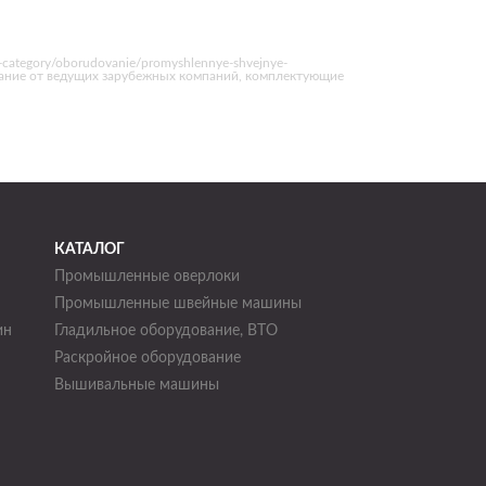
category/oborudovanie/promyshlennye-shvejnye-
ование от ведущих зарубежных компаний, комплектующие
КАТАЛОГ
Промышленные оверлоки
Промышленные швейные машины
ин
Гладильное оборудование, ВТО
Раскройное оборудование
н
Вышивальные машины