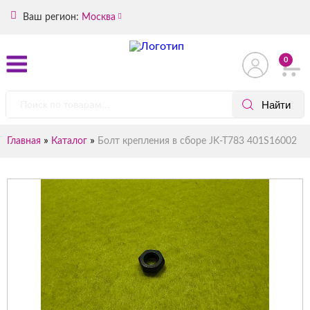
Ваш регион:
Москва
0
»
»
Главная
Каталог
Болт крепления в сборе JK-T783 401S16002