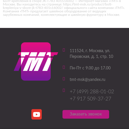
Болт крепления в сборе JK-T783 401S16002 — Интернет-магазин «ТМТ» в
Москве. Вы находитесь на странице: https://tmt-msk.ru/product/bolt-
krepleniya-v-sbore-jk-t783-401s16002/ официального сайта компании «ТМТ».
Компания «ТМТ» предлагает швейное оборудование от ведущих
зарубежных компаний, комплектующие и швейную фурнитуру в Москве.
111524
, г.
Москва
,
ул.
Перовская, д. 1, стр. 10
Пн-Пт с 9.00 до 17.00
tmt-msk@yandex.ru
+7 (499) 288-01-02
+7 917 509-37-27
Заказать звонок