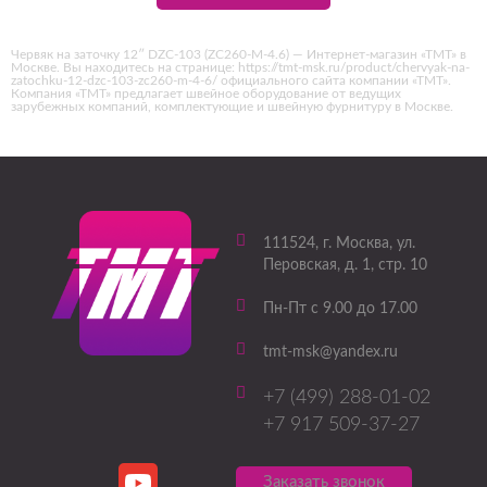
Червяк на заточку 12″ DZC-103 (ZC260-M-4.6) — Интернет-магазин «ТМТ» в
Москве. Вы находитесь на странице: https://tmt-msk.ru/product/chervyak-na-
zatochku-12-dzc-103-zc260-m-4-6/ официального сайта компании «ТМТ».
Компания «ТМТ» предлагает швейное оборудование от ведущих
зарубежных компаний, комплектующие и швейную фурнитуру в Москве.
111524
, г.
Москва
,
ул.
Перовская, д. 1, стр. 10
Пн-Пт с 9.00 до 17.00
tmt-msk@yandex.ru
+7 (499) 288-01-02
+7 917 509-37-27
Заказать звонок