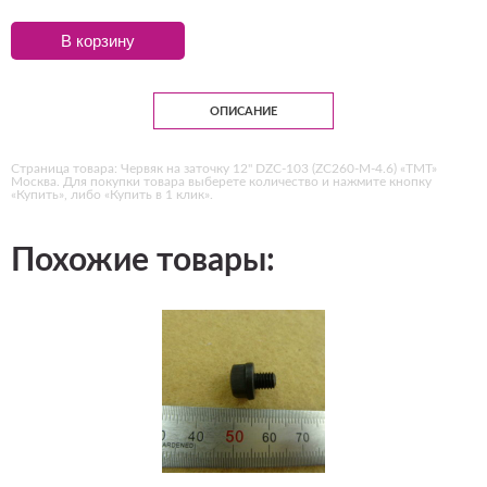
В корзину
ОПИСАНИЕ
Страница товара: Червяк на заточку 12" DZC-103 (ZC260-M-4.6) «ТМТ»
Москва. Для покупки товара выберете количество и нажмите кнопку
«Купить», либо «Купить в 1 клик».
Похожие товары: