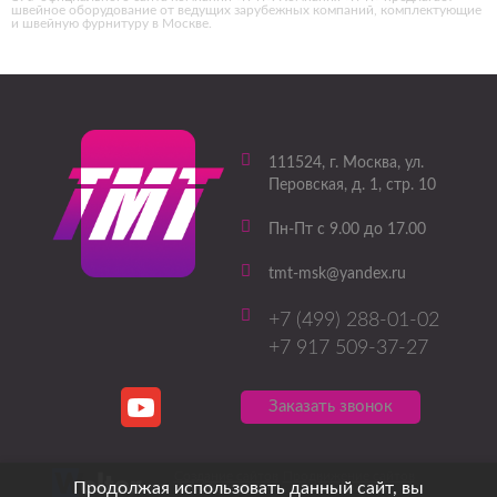
швейное оборудование от ведущих зарубежных компаний, комплектующие
и швейную фурнитуру в Москве.
111524
, г.
Москва
,
ул.
Перовская, д. 1, стр. 10
Пн-Пт с 9.00 до 17.00
tmt-msk@yandex.ru
+7 (499) 288-01-02
+7 917 509-37-27
Заказать звонок
Создание сайтов
Продвижение сайтов
Продолжая использовать данный сайт, вы