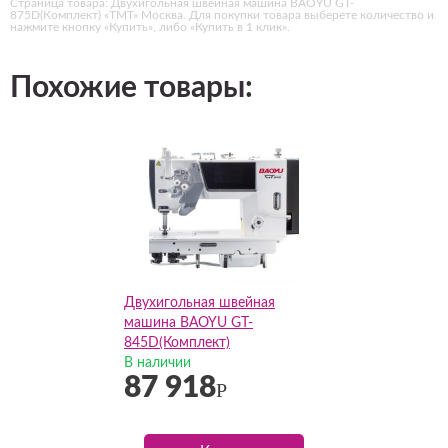
Страница товара: Двухигольная швейная машина BAOYU GT-
875D(Комплект) «ТМТ» Москва. Для покупки товара выберете количество и
нажмите кнопку «Купить», либо «Купить в 1 клик».
Похожие товары:
Двухигольная швейная
машина BAOYU GT-
845D(Комплект)
В наличии
87 918
Р