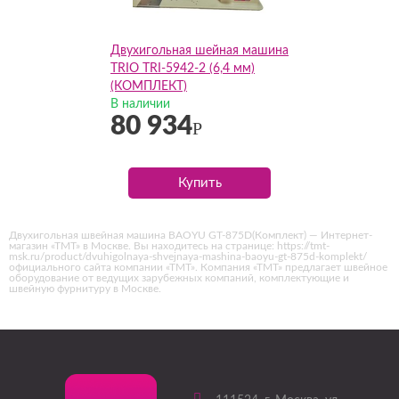
Двухигольная шейная машина
TRIO TRI-5942-2 (6,4 мм)
(КОМПЛЕКТ)
В наличии
80 934
Р
Купить
Двухигольная швейная машина BAOYU GT-875D(Комплект) — Интернет-
магазин «ТМТ» в Москве. Вы находитесь на странице: https://tmt-
msk.ru/product/dvuhigolnaya-shvejnaya-mashina-baoyu-gt-875d-komplekt/
официального сайта компании «ТМТ». Компания «ТМТ» предлагает швейное
оборудование от ведущих зарубежных компаний, комплектующие и
швейную фурнитуру в Москве.