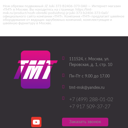
Нож обрезки подвижный JZ Juki 373 B2406-373-0А0 — Интернет-магазин
«ТМТ» в Москве. Вы находитесь на странице: https://tmt-
msk.ru/product/nozh-obrezki-podvizhnyj-jz-juki-373-b2406-373-0a0/
официального сайта компании «ТМТ». Компания «ТМТ» предлагает швейное
оборудование от ведущих зарубежных компаний, комплектующие и
швейную фурнитуру в Москве.
111524
, г.
Москва
,
ул.
Перовская, д. 1, стр. 10
Пн-Пт с 9.00 до 17.00
tmt-msk@yandex.ru
+7 (499) 288-01-02
+7 917 509-37-27
Заказать звонок