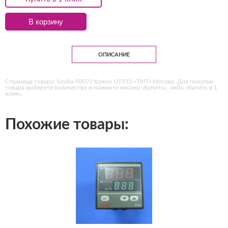
В корзину
ОПИСАНИЕ
Страница товара: Siruba F007J Кожух UT533 «ТМТ» Москва. Для покупки
товара выберете количество и нажмите кнопку «Купить», либо «Купить в 1
клик».
Похожие товары: