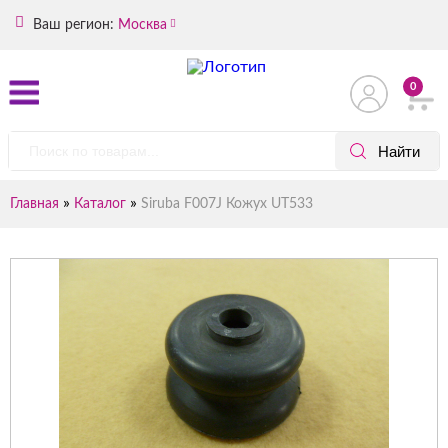
Ваш регион:
Москва
0
»
»
Главная
Каталог
Siruba F007J Кожух UT533