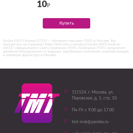
10
Р
Купить
Siruba F007J Кожух UT533 — Интернет-магазин «ТМТ» в Москве. Вы
находитесь на странице: https://tmt-msk.ru/product/siruba-f007j-kozhuh-
ut533/ официального сайта компании «ТМТ». Компания «ТМТ» предлагает
швейное оборудование от ведущих зарубежных компаний, комплектующие
и швейную фурнитуру в Москве.
111524
, г.
Москва
,
ул.
Перовская, д. 1, стр. 10
Пн-Пт с 9.00 до 17.00
tmt-msk@yandex.ru