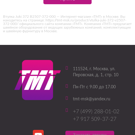
Втулка Juki 372 В2507-372-000 — Интернет-магазин «ТМТ» в Москве. Вы
находитесь на странице: https://tmt-msk.ru/product/vtulka-juki-372-v2507-
372-000/ официального сайта компании «ТМТ». Компания «ТМТ» предлагает
швейное оборудование от ведущих зарубежных компаний, комплектующие
и швейную фурнитуру в Москве.
111524
, г.
Москва
,
ул.
Перовская, д. 1, стр. 10
Пн-Пт с 9.00 до 17.00
tmt-msk@yandex.ru
+7 (499) 288-01-02
+7 917 509-37-27