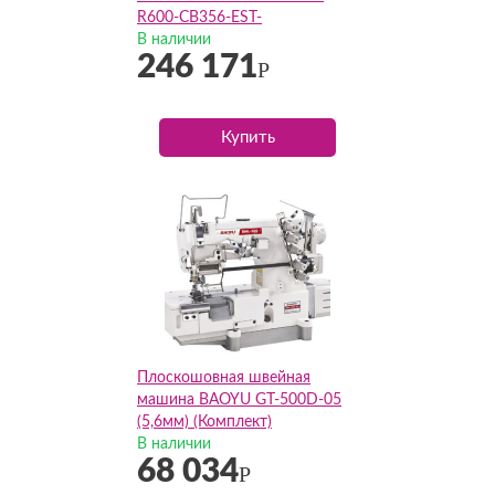
R600-CB356-EST-
DS/W(Комплект)
В наличии
246 171
Р
Купить
Плоскошовная швейная
машина BAOYU GT-500D-05
(5,6мм) (Комплект)
В наличии
68 034
Р