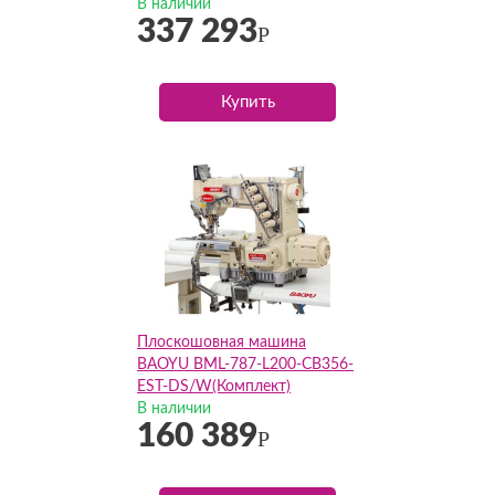
ETK(Комплект)
В наличии
337 293
Р
Купить
Плоскошовная машина
BAOYU BML-787-L200-CB356-
EST-DS/W(Комплект)
В наличии
160 389
Р