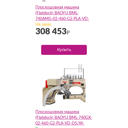
Плоскошовная машина
(Flatelock) BAOYU BML-
740AMG-02-460-G2-PLA-VD-
DS/W-ETK(Комплект)
На заказ
308 453
Р
Купить
Плоскошовная машина
(Flatelock) BAOYU BML-740GX-
02-460-G2-PLA-VD-DS/W-