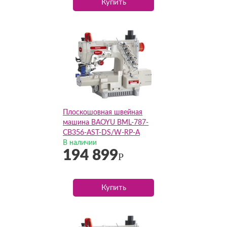
Купить
Плоскошовная швейная
машина BAOYU BML-787-
CB356-AST-DS/W-RP-A
(Комплект)
В наличии
194 899
Р
Купить