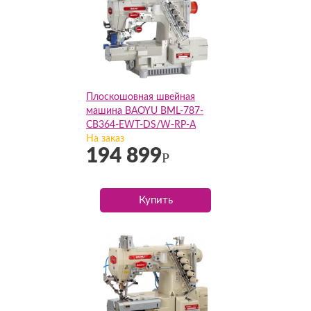
Плоскошовная швейная
машина BAOYU BML-787-
CB364-EWT-DS/W-RP-A
(Комплект)
На заказ
194 899
Р
Купить