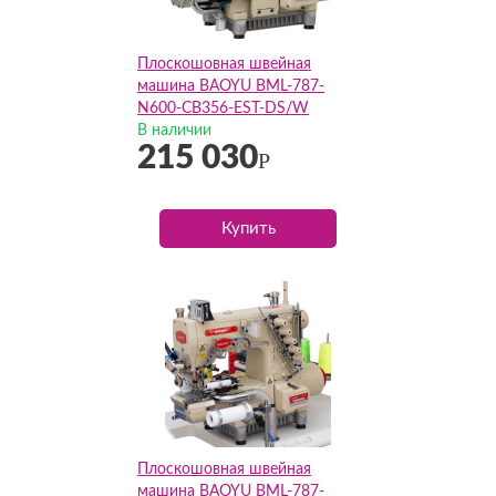
Плоскошовная швейная
машина BAOYU BML-787-
N600-CB356-EST-DS/W
(Комплект)
В наличии
215 030
Р
Купить
Плоскошовная швейная
машина BAOYU BML-787-