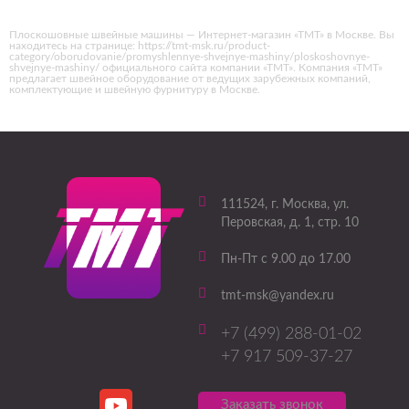
Плоскошовные швейные машины — Интернет-магазин «ТМТ» в Москве. Вы
находитесь на странице: https://tmt-msk.ru/product-
category/oborudovanie/promyshlennye-shvejnye-mashiny/ploskoshovnye-
shvejnye-mashiny/ официального сайта компании «ТМТ». Компания «ТМТ»
предлагает швейное оборудование от ведущих зарубежных компаний,
комплектующие и швейную фурнитуру в Москве.
111524
, г.
Москва
,
ул.
Перовская, д. 1, стр. 10
Пн-Пт с 9.00 до 17.00
tmt-msk@yandex.ru
+7 (499) 288-01-02
+7 917 509-37-27
Заказать звонок