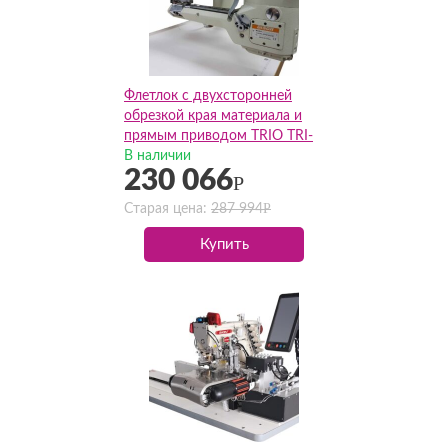
Флетлок с двухсторонней
обрезкой края материала и
прямым приводом TRIO TRI-
62G-02D(Комплект)
В наличии
230 066
Р
Р
Старая цена:
287 994
Купить