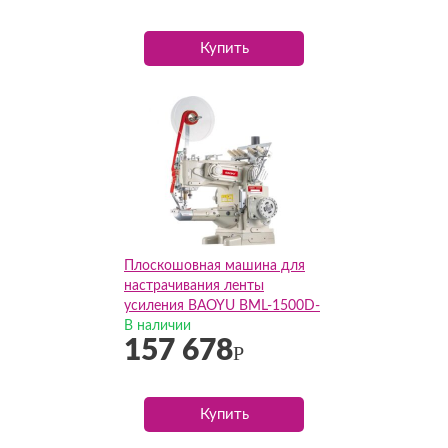
Купить
Плоскошовная машина для
настрачивания ленты
усиления BAOYU BML-1500D-
264-SL-DS\S (Комплект)
В наличии
157 678
Р
Купить