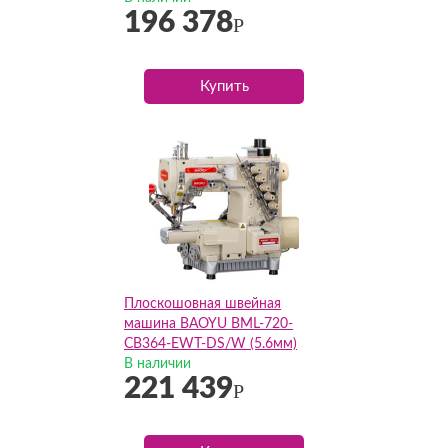
196 378
Р
Купить
Плоскошовная швейная
машина BAOYU BML-720-
CB364-EWT-DS/W (5.6мм)
(Комплект)
В наличии
221 439
Р