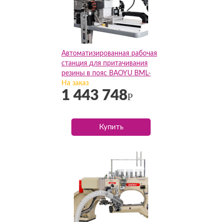
Автоматизированная рабочая
станция для притачивания
резины в пояс BAOYU BML-
375S
На заказ
1 443 748
Р
Купить