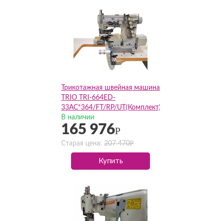
Трикотажная швейная машина
TRIO TRI-664ED-
33AC*364/FT/RP/UT(Комплект)
В наличии
165 976
Р
Р
Старая цена:
207 470
Купить